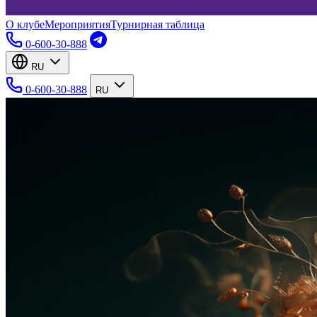
О клубе
Мероприятия
Турнирная таблица
0-600-30-888
RU
0-600-30-888
RU