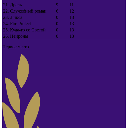
21.
Дрель
9
11
22.
Служебный роман
6
12
23.
3 икса
0
13
24.
Fire Protect
0
13
25.
Куда-то со Светой
0
13
26.
Нейроны
0
13
Первое место