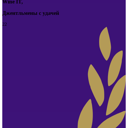
Wine IT
,
Джентльмены с удачей
22