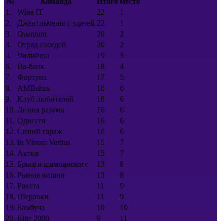
№
Команда
Итого
место
1.
Wine IT
22
1
2.
Джентльмены с удачей
22
1
3.
Quantum
20
2
4.
Отряд соседей
20
2
5.
Чилийцы
19
3
6.
Ва-банк
18
4
7.
Фортуна
17
5
8.
AMBahus
16
6
9.
Клуб любителей
16
6
10.
Линия разума
16
6
11.
Одиссея
16
6
12.
Синий гараж
16
6
13.
In Vinum Veritas
15
7
14.
Актив
15
7
15.
Брызги шампанского
13
8
16.
Рьяная вишня
13
8
17.
Ракета
11
9
18.
Шерлоки
11
9
19.
Бамбуча
10
10
20.
Elite 2000
9
11