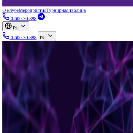
О клубе
Мероприятия
Турнирная таблица
0-600-30-888
RU
0-600-30-888
RU