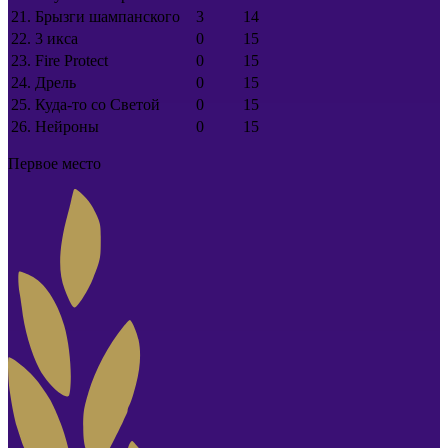
21.
Брызги шампанского
3
14
22.
3 икса
0
15
23.
Fire Protect
0
15
24.
Дрель
0
15
25.
Куда-то со Светой
0
15
26.
Нейроны
0
15
Первое место