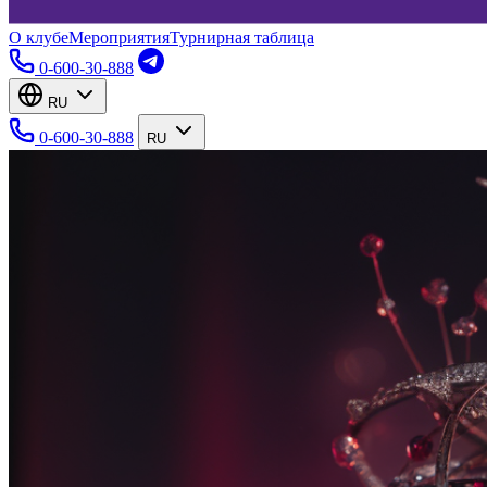
О клубе
Мероприятия
Турнирная таблица
0-600-30-888
RU
0-600-30-888
RU