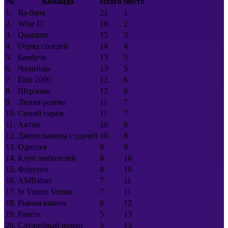
№
Команда
Итого
место
1.
Ва-банк
21
1
2.
Wine IT
18
2
3.
Quantum
15
3
4.
Отряд соседей
14
4
5.
Бамбуча
13
5
6.
Чилийцы
13
5
7.
Elite 2000
12
6
8.
Шерлоки
12
6
9.
Линия разума
11
7
10.
Синий гараж
11
7
11.
Актив
10
8
12.
Джентльмены с удачей
10
8
13.
Одиссея
9
9
14.
Клуб любителей
8
10
15.
Фортуна
8
10
16.
AMBahus
7
11
17.
In Vinum Veritas
7
11
18.
Рьяная вишня
6
12
19.
Ракета
5
13
20.
Служебный роман
5
13